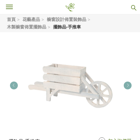
首頁
花藝產品
櫥窗設計佈置裝飾品
木製櫥窗佈置擺飾品
擺飾品-手推車