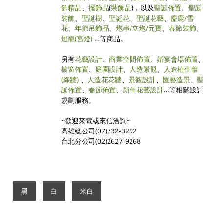
飾精品
、
擺飾品
(
裝飾品
)，以及
聖誕佈置
、
聖誕
裝飾
、
聖誕樹
、
聖誕花
、
聖誕花藝
、
麋鹿/雪
花
、
年節吊飾品
、
炮串/立炮/元寶
、
春節裝飾
、
燈籠(宮燈)
…等商品。
另有
花藝設計
、
商業空間佈置
、
婚宴會場佈置
、
櫥窗佈置
、
庭園設計
、
人造景觀
、
人造植生牆
(綠牆)
、
人造花花牆
、
景觀設計
、
園藝造景
、
聖
誕佈置
、
春節佈置
、
新年花藝設計
…等相關設計
規劃服務。
~歡迎來電或來信洽詢~
高雄總公司(07)732-3252
台北分公司(02)2627-9268
黑
白
米白