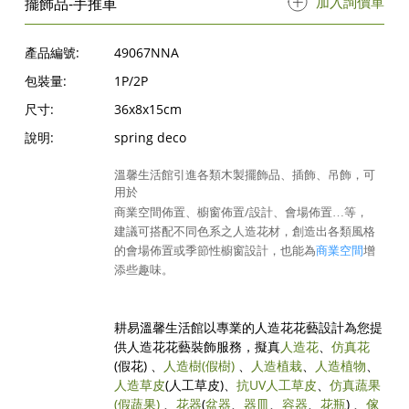
加入詢價單
擺飾品-手推車
產品編號:
49067NNA
包裝量:
1P/2P
尺寸:
36x8x15cm
說明:
spring deco
溫馨生活館引進各類木製擺飾品、插飾、吊飾，可
用於
/
商業空間佈置、櫥窗佈置
設計、會場佈置
…等，
建議可搭配不同色系之人造花材，創造出各類風格
的會場佈置或季節性櫥窗設計，也能為
商業空間
增
添些趣味。
耕易溫馨生活館以專業的人造花花藝設計為您提
供人造花花藝裝飾服務，擬真
人造花
、
仿真花
(假花) 、
人造樹
(假樹)
、
人造植栽
、
人造植物
、
人造草皮
(人工草皮)、
抗UV人工草皮
、
仿真蔬果
(假蔬果)
、
花器
(
盆器
、
器皿
、
容器
、
花瓶
) 、
傢