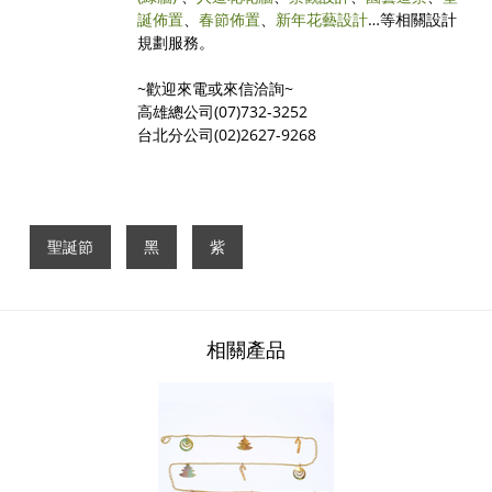
誕佈置
、
春節佈置
、
新年花藝設計
…等相關設計
規劃服務。
~歡迎來電或來信洽詢~
高雄總公司(07)732-3252
台北分公司(02)2627-9268
聖誕節
黑
紫
相關產品