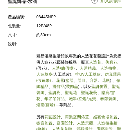
加入詢價單
聖誕飾品-水滴
產品編號:
03445NPP
包裝量:
12P/48P
尺寸:
約80cm
說明:
耕易溫馨生活館以專業的人造花花藝設計為您提
供人造花花藝裝飾服務，擬真
人造花
、
仿真花
(假花) 、
人造樹
(假樹)
、
人造植栽
、
人造植物
、
人造草皮
(人工草皮)、
抗UV人工草皮
、
仿真蔬果
(假蔬果)
、
花器
(
盆器
、
器皿
、
容器
、
花瓶
) 、
傢
飾精品
、
擺飾品
(
裝飾品
)，以及
聖誕佈置
、
聖誕
裝飾
、
聖誕樹
、
聖誕花
、
聖誕花藝
、
麋鹿/雪
花
、
年節吊飾品
、
炮串/立炮/元寶
、
春節裝飾
、
燈籠(宮燈)
…等商品。
另有
花藝設計
、
商業空間佈置
、
婚宴會場佈置
、
櫥窗佈置
、
庭園設計
、
人造景觀
、
人造植生牆
(綠牆)
、
人造花花牆
、
景觀設計
、
園藝造景
、
聖