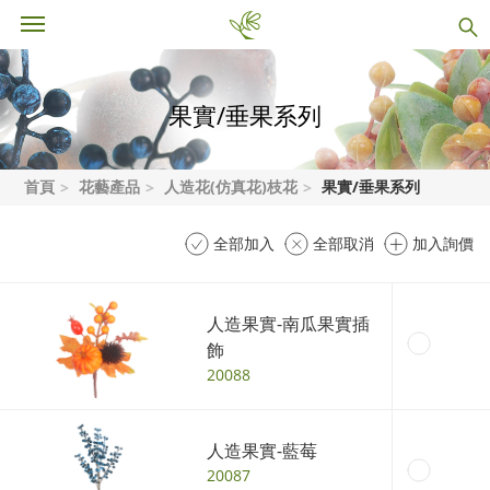
果實/垂果系列
首頁
花藝產品
人造花(仿真花)枝花
果實/垂果系列
全部加入
全部取消
加入詢價
人造果實-南瓜果實插
飾
20088
人造果實-藍莓
20087