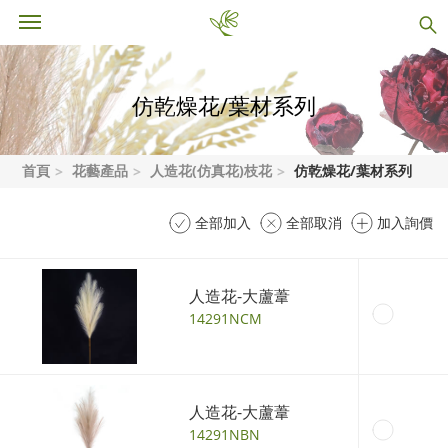
仿乾燥花/葉材系列
首頁
花藝產品
人造花(仿真花)枝花
仿乾燥花/葉材系列
全部加入
全部取消
加入詢價
人造花-大蘆葦
14291NCM
人造花-大蘆葦
14291NBN