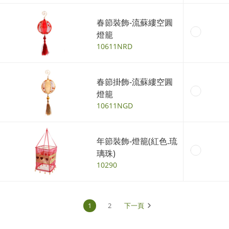
春節裝飾-流蘇縷空圓
燈籠
10611NRD
春節掛飾-流蘇縷空圓
燈籠
10611NGD
年節裝飾-燈籠(紅色.琉
璃珠)
10290
1
2
下一頁