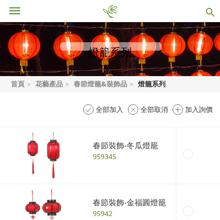
燈籠系列
首頁
花藝產品
春節燈籠&裝飾品
燈籠系列
全部加入
全部取消
加入詢價
春節裝飾-冬瓜燈籠
95934S
春節裝飾-金福圓燈籠
95942