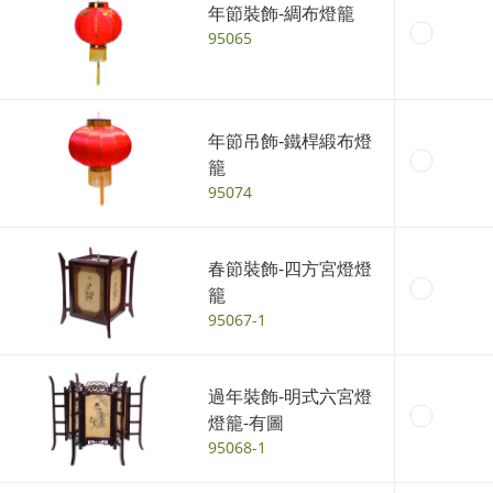
年節裝飾-綢布燈籠
95065
年節吊飾-鐵桿緞布燈
籠
95074
春節裝飾-四方宮燈燈
籠
95067-1
過年裝飾-明式六宮燈
燈籠-有圖
95068-1