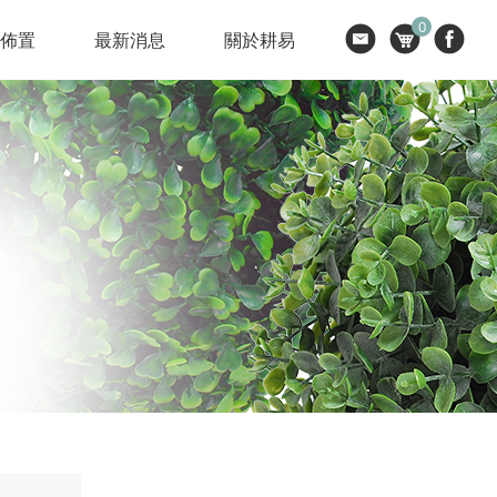
0
節佈置
最新消息
關於耕易