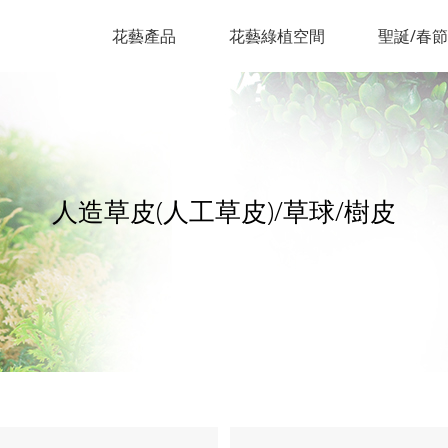
花藝產品
花藝綠植空間
聖誕/春
人造草皮(人工草皮)/草球/樹皮