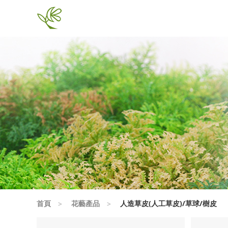
首頁
花藝產品
人造草皮(人工草皮)/草球/樹皮