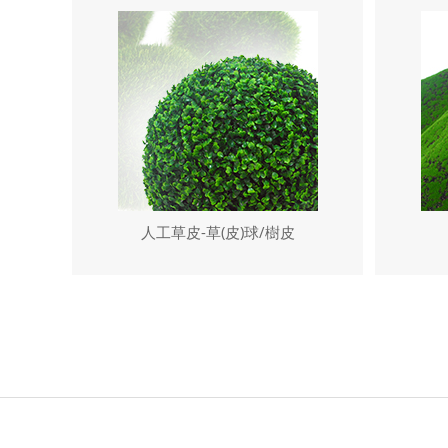
人工草皮-草(皮)球/樹皮