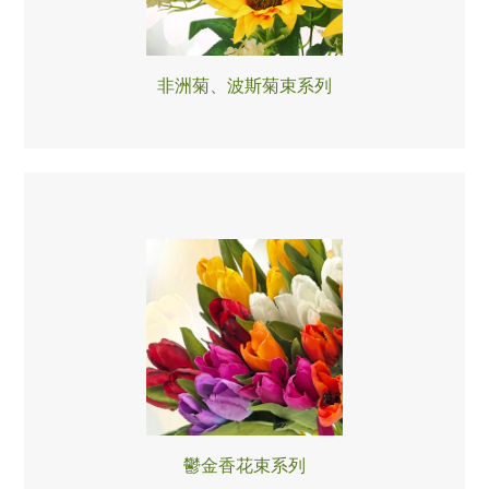
非洲菊、波斯菊束系列
鬱金香花束系列