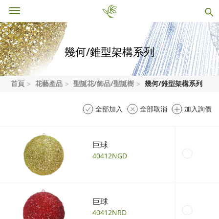
幾何/錐型架構系列
首頁
花藝產品
聖誕花/飾品/聖誕樹
幾何/錐型架構系列
全部加入
全部取消
加入詢價
巨球
40412NGD
巨球
40412NRD