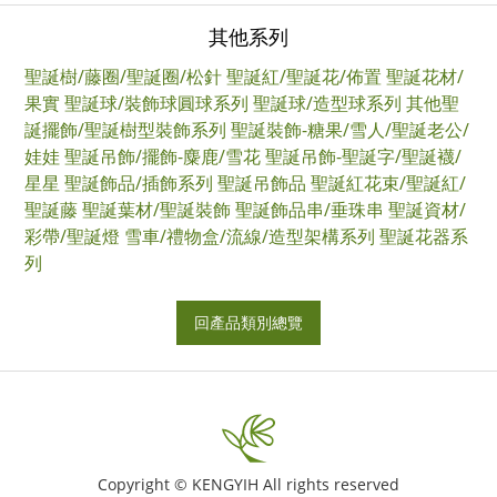
其他系列
聖誕樹/藤圈/聖誕圈/松針
聖誕紅/聖誕花/佈置
聖誕花材/
果實
聖誕球/裝飾球圓球系列
聖誕球/造型球系列
其他聖
誕擺飾/聖誕樹型裝飾系列
聖誕裝飾-糖果/雪人/聖誕老公/
娃娃
聖誕吊飾/擺飾-麋鹿/雪花
聖誕吊飾-聖誕字/聖誕襪/
星星
聖誕飾品/插飾系列
聖誕吊飾品
聖誕紅花束/聖誕紅/
聖誕藤
聖誕葉材/聖誕裝飾
聖誕飾品串/垂珠串
聖誕資材/
彩帶/聖誕燈
雪車/禮物盒/流線/造型架構系列
聖誕花器系
列
回產品類別總覽
Copyright © KENGYIH All rights reserved