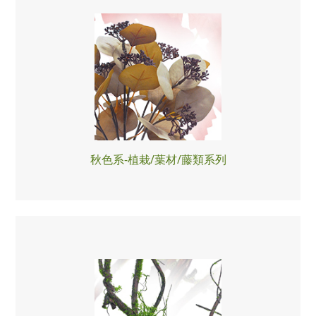
秋色系-植栽/葉材/藤類系列