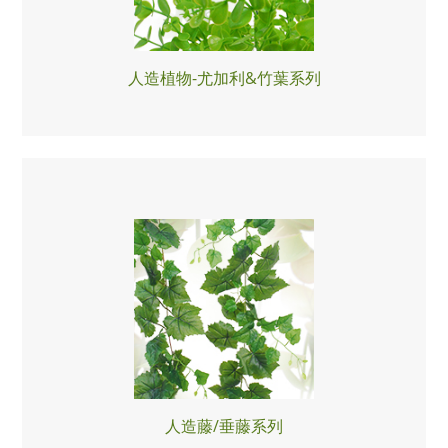
人造植物-尤加利&竹葉系列
人造藤/垂藤系列