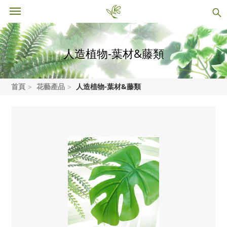
人造植物-葉材&藤類
首頁
花藝產品
人造植物-葉材&藤類