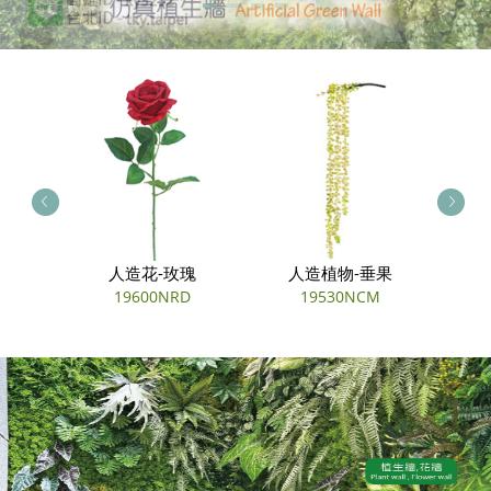
扣蕨
人造花-玫瑰
人造植物-垂果
人造
19600NRD
19530NCM