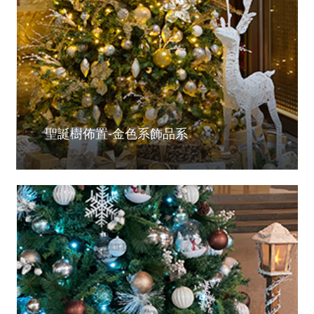
聖誕樹佈置-金色系飾品系