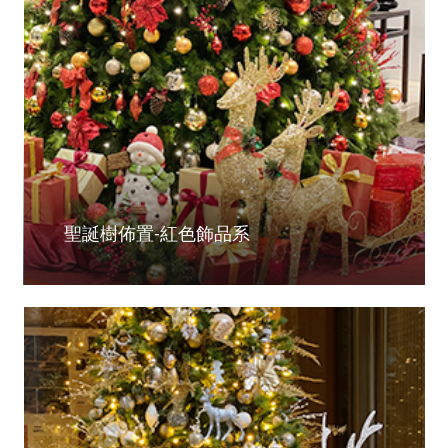
聖誕樹佈置-紅色飾品系