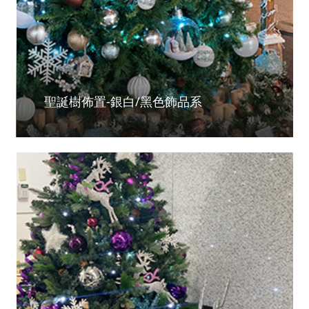
聖誕樹佈置-銀白/黑色飾品系