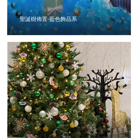
聖誕樹佈置-藍色飾品系