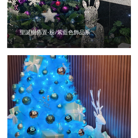
聖誕樹佈置-粉/紫藍色飾品系